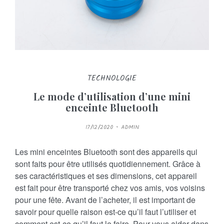
n
i
n
TECHNOLOGIE
Le mode d’utilisation d’une mini
enceinte Bluetooth
P
17/12/2020
ADMIN
O
S
T
E
Les mini enceintes Bluetooth sont des appareils qui
D
O
sont faits pour être utilisés quotidiennement. Grâce à
N
ses caractéristiques et ses dimensions, cet appareil
est fait pour être transporté chez vos amis, vos voisins
pour une fête. Avant de l’acheter, il est important de
savoir pour quelle raison est-ce qu’il faut l’utiliser et
comment est-ce qu’il faut le faire. Pour vous aider dans