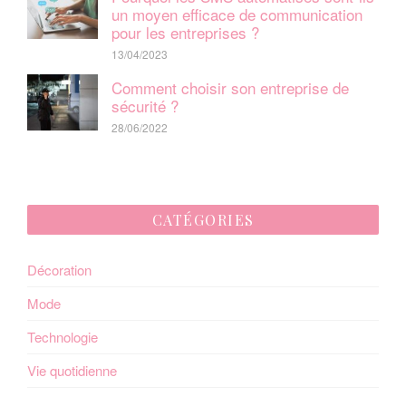
o
un moyen efficace de communication
pour les entreprises ?
n
13/04/2023
d
Comment choisir son entreprise de
e
sécurité ?
28/06/2022
l
’
a
CATÉGORIES
r
Décoration
t
Mode
i
Technologie
c
Vie quotidienne
l