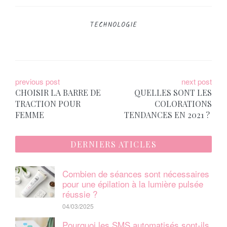
TECHNOLOGIE
N
previous post
next post
CHOISIR LA BARRE DE
QUELLES SONT LES
a
TRACTION POUR
COLORATIONS
FEMME
TENDANCES EN 2021 ?
v
i
DERNIERS ATICLES
g
a
Combien de séances sont nécessaires
pour une épilation à la lumière pulsée
t
réussie ?
04/03/2025
i
Pourquoi les SMS automatisés sont-ils