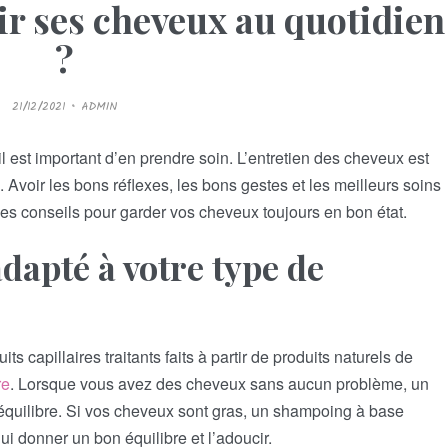
r ses cheveux au quotidien
?
P
21/12/2021
ADMIN
O
S
T
E
l est important d’en prendre soin. L’entretien des cheveux est
D
O
Avoir les bons réflexes, les bons gestes et les meilleurs soins
N
ques conseils pour garder vos cheveux toujours en bon état.
dapté à votre type de
ts capillaires traitants faits à partir de produits naturels de
re
. Lorsque vous avez des cheveux sans aucun problème, un
’équilibre. Si vos cheveux sont gras, un shampoing à base
lui donner un bon équilibre et l’adoucir.