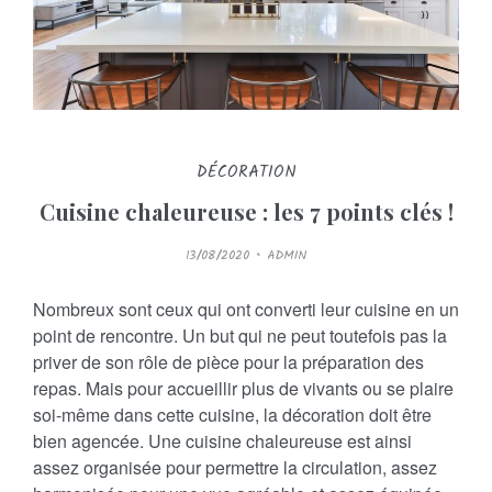
n
i
n
DÉCORATION
Cuisine chaleureuse : les 7 points clés !
P
13/08/2020
ADMIN
O
S
T
E
Nombreux sont ceux qui ont converti leur cuisine en un
D
O
point de rencontre. Un but qui ne peut toutefois pas la
N
priver de son rôle de pièce pour la préparation des
repas. Mais pour accueillir plus de vivants ou se plaire
soi-même dans cette cuisine, la décoration doit être
bien agencée. Une cuisine chaleureuse est ainsi
assez organisée pour permettre la circulation, assez