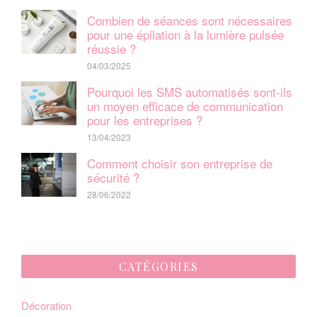
a
Combien de séances sont nécessaires
t
pour une épilation à la lumière pulsée
réussie ?
i
04/03/2025
o
Pourquoi les SMS automatisés sont-ils
un moyen efficace de communication
n
pour les entreprises ?
d
13/04/2023
e
Comment choisir son entreprise de
sécurité ?
l
28/06/2022
’
a
r
CATÉGORIES
t
Décoration