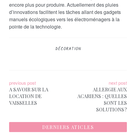
encore plus pour produire. Actuellement des pluies
d’innovations facilitent les tâches allant des gadgets
manuels écologiques vers les électroménagers à la
pointe de la technologie.
DÉCORATION
N
previous post
next post
A SAVOIR SUR LA
ALLERGIE AUX
a
LOCATION DE
ACARIENS : QUELLES
VAISSELLES
SONT LES
v
SOLUTIONS ?
i
g
DERNIERS ATICLES